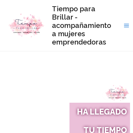
Ir
Ma
Tiempo para
al
Brillar -
Me
contenido
acompañamiento
a mujeres
emprendedoras
HA LLEGADO
TU TIEMPO